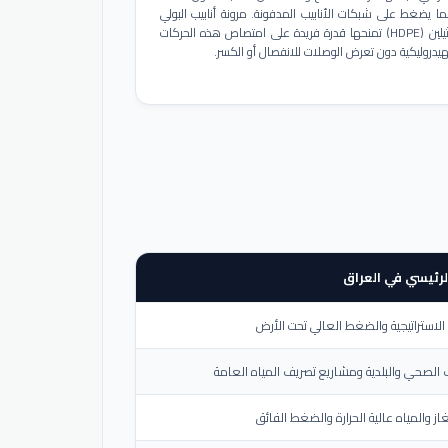
ا يضغط على شبكات الأنابيب المدفونة. مرونة أنابيب البولي
إيثيلين (HDPE) تمنحها قدرة فريدة على امتصاص هذه الحركات
هيدروليكية دون تعرض الوصلات للانفصال أو الكسر.
لرئيسي في العراق
لاستراتيجية والضغط العالي تحت الأرض
الصحي والبلدية ومشاريع تصريف المياه العامة
از والمياه عالية الحرارة والضغط الفائق