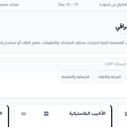
كبريتي في الجنوب)
15 – 25 عاماً
شبكات تصريف م
راقي
لمصممة لتلبية احتياجات مختلف الصناعات والتطبيقات. تصفح الفئات أو استخدم شريط
المركبة والألياف
الخرسانية والتقليدية
الأنابيب البلاستيكية
ال
water_pump
precision_ma