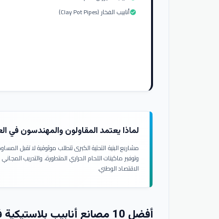
أنابيب الفخار (Clay Pot Pipes)
check_circle
لماذا يعتمد المقاولون والمهندسون في ال
مشاريع البنية التحتية الكبرى تتطلب موثوقية لا تقبل المسا
وتوفير ماكينات اللحام الحراري المتطورة، والتدريب المجاني
الاقتصاد الوطني.
أفضل 10 مصانع أنابيب بلاستيكية في العراق