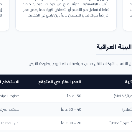
ة
الأنابيب البلاستيكية الحديثة تصنع من مركبات بوليمرية خاملة
مم
ت
تماماً لا تتفاعل مع الأملاح أو الأحماض التربية، مما يضمن عمراً
د
افتراضياً طويلاً يتجاوز الخمسين عاماً دون تراجع في الكفاءة.
ال
بيئة العراقية
حل الأنسب لشبكات النقل حسب مواصفات المشروع وطبيعة الأرض:
ربة
العمر الافتراضي المتوقع
الاستخدام ا
يائية كاملة)
50+ عاماً
خطوط المياه ا
أملاح)
40 – 50 عاماً
شبكات الصرف 
ارجياً وداخلياً)
20 – 30 عاماً
نقل النفط والغ