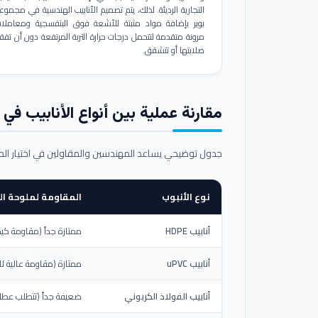
التجارية الرديئة. لذلك، يتم تصميم الأنابيب الهندسية في مجموع
بوير بإضافة مواد مثبتة للأشعة فوق البنفسجية ومعاملا
مرونة متقدمة لتتحمل درجات حرارة التربة المرتفعة دون أن تفق
صلابتها أو تتشقق.
مقارنة عملية بين أنواع الأنابيب في ال
جدول توضيحي يساعد المهندسين والمقاولين في اختيار ال
نوع الأنبوب
المقاومة لملوحة الت
أنابيب HDPE
ممتازة جداً (مقاومة كيم
أنابيب uPVC
ممتازة (مقاومة عالية لل
أنابيب الفولاذ الكربوني
ضعيفة جداً (تتطلب عطلاً خ