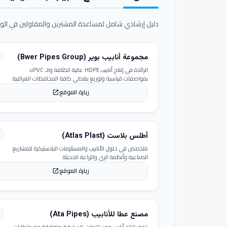
دليل إرشادي شامل لمساعدة المشترين والمقاولين في الوص
مجموعة أنابيب بوير (Bwer Pipes Group)
الرائدة في إنتاج أنابيب HDPE عالية الكثافة والـ uPVC
بمواصفات قياسية وتوزيع يغطي كافة المحافظات العراقية.
زيارة الموقع
open_in_new
أطلس بلاست (Atlas Plast)
متخصص في حلول الأنابيب والمستلزمات البلاستيكية للمشاريع
الصناعية وأنظمة الري والزراعة الحديثة.
زيارة الموقع
open_in_new
مصنع عطا للأنابيب (Ata Pipes)