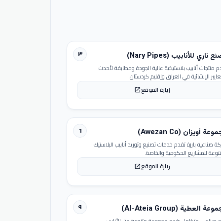
٣
 ناري للأنابيب (Nary Pipes)
م منتجات أنابيب بلاستيكية عالية الجودة ومطابقة لأحدث
عايير الإنشائية في العراق وإقليم كردستان.
زيارة الموقع
open_in_new
٦
عة أويزان (Awezan Co)
ة صناعية بارزة تقدم خدمات تصنيع وتوريد أنابيب البلاستيك
تنوعة للمشاريع الحكومية والخاصة.
زيارة الموقع
open_in_new
٩
عة العطية (Al-Ateia Group)