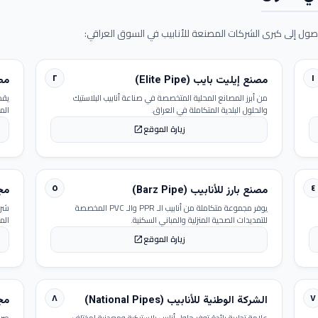
ول إلى كبرى الشركات المصنعة للأنابيب في السوق العراقي:
٢
١
مصنع إيليت بايب (Elite Pipe)
مصنع
من أبرز المصانع المحلية المتخصصة في صناعة أنابيب البلاستيك
يقد
والحلول البلدية المتكاملة في العراق.
الم
زيارة الموقع
open_in_new
٥
٤
مصنع بارز للأنابيب (Barz Pipe)
مجمو
يوفر مجموعة متكاملة من أنابيب الـ PPR والـ PVC المخصصة
شرك
للتمديدات الصحية المنزلية والمباني السكنية.
الم
زيارة الموقع
open_in_new
٨
٧
الشركة الوطنية للأنابيب (National Pipes)
مجمو