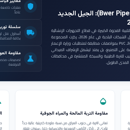
معايير قياس
shield
: الجيل الجديد
عاماً.
سلسلة توري
ست مجموعة أنابيب بوير (Bwer Pipes Group) لتلبية الفجوة الكبيرة في قطاع التجهيزات الإنشائية
local_shipping
أسطول نقل لو
العراقي. ومع انطلاق مشاريع الإعمار الكبرى وتأهيل الشبكات البلدية في عام 2026، ركزت المجموعة
بكافة المحافظات
على إنتاج أنابيب البولي إيثيلين عالي الكثافة (HDPE) والـ PVC بمواصفات مطابقة لمتطلبات وزارة الإعمار
ة على التصنيع، بل يمتد ليشمل الإشراف الميداني
مقاومة العوا
بيب للتربة الطينية والسبخة المنتشرة في محافظات
science
تصميمات مخصصة ل
المدى الطويل.
المرتفعة.
in
opacity
مقاومة التربة المالحة والمياه الجوفية
ال
ة
تعاني التربة في جنوب العراق من نسبة ملوحة كبريتية عالية جداً
طب
ة
تؤدي إلى تآكل الأنابيب المعدنية والخرسانية خلال سنوات قليلة.
ال