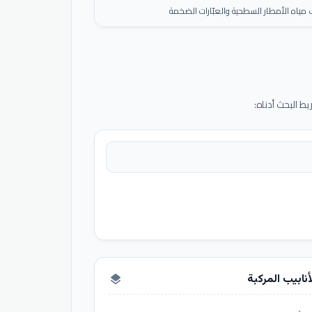
ياه الأمطار السطحية والعبّارات الضخمة
 البحث أدناه:
أنابيب المركبة
layers