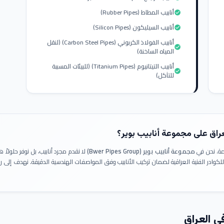
أنابيب المطاط (Rubber Pipes)
check_circle
أنابيب السيليكون (Silicon Pipes)
check_circle
أنابيب الفولاذ الكربوني (Carbon Steel Pipes) (لنقل
check_circle
المياه الساخنة)
أنابيب التيتانيوم (Titanium Pipes) (للبيئات المسببة
check_circle
للتآكل)
عراق على مجموعة أنابيب بوير؟
ومة. نحن في
مجموعة أنابيب بوير (Bwer Pipes Group)
لا نقدم مجرد أنابيب، بل نوفر حلولا
 للكوادر الفنية العراقية لضمان تركيب الأنابيب وفق المواصفات الهندسية الدقيقة. نهدف إلى