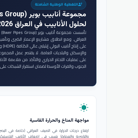
التغطية الوطنية الشاملة
engineering
مجموعة أنابيب بوير (Bwer Pipes Group)
لحلول الأنابيب في العراق 2026
تأس
والإسكان والبلديات العامة. لا يقتصر عمل المجموع
على عمليات اللحام الحراري والتأكد من ملاءمة الأنا
الجنوب والفرات الأوسط لضمان استقرار الشبكات على 
wb_sunny
مواجهة المناخ والحرارة القاسية
ارتفاع درجات الحرارة في الصيف العراقي (خاصة في البصر
والناصرية والعمارة) يتسبب في إضعاف الأنابيب البلاستيكي