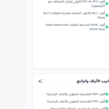
أنابيب PEX-AL-PEX (البولي إيثيلين المتشابك مع
check_circle
الألومنيوم)
أنابيب MLC (الأنابيب المركبة متعددة الطبقات) (MLC
check_circle
Pipes)
أنابيب HDPE المدعمة بالفولاذ (Steel-Reinforced
check_circle
HDPE Pipes)
ابيب الألياف والراتنج
auto_awesome
أنابيب GRP (البلاستيك المقوى بالألياف الزجاجية)
check_circle
أنابيب FRP (البلاستيك المقوى بالألياف الزجاجية)
check_circle
أنابيب الراتنج الإيبوكسي (Epoxy Resin Pipes)
check_circle