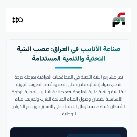
صناعة الأنابيب في العراق: عصب البنية
التحتية والتنمية المستدامة
تمر مشاريع البنية التحتية في المحافظات العراقية بمرحلة حرجة
تتطلب مواد إنشائية قادرة على الصمود أمام الظروف الجوية
القاسية والتربة عالية الملوحة. تعد صناعة الأنابيب المحلية الركيزة
الأساسية لضمان وصول المياه الصالحة للشرب وتصريف مياه
الأمطار بكفاءة، مما يقلل الاعتماد على الاستيراد ويدعم الكوادر
الوطنية.