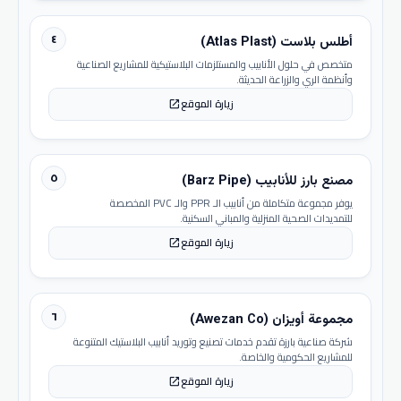
٤
أطلس بلاست (Atlas Plast)
متخصص في حلول الأنابيب والمستلزمات البلاستيكية للمشاريع الصناعية
وأنظمة الري والزراعة الحديثة.
زيارة الموقع
open_in_new
٥
مصنع بارز للأنابيب (Barz Pipe)
يوفر مجموعة متكاملة من أنابيب الـ PPR والـ PVC المخصصة
للتمديدات الصحية المنزلية والمباني السكنية.
زيارة الموقع
open_in_new
٦
مجموعة أويزان (Awezan Co)
شركة صناعية بارزة تقدم خدمات تصنيع وتوريد أنابيب البلاستيك المتنوعة
للمشاريع الحكومية والخاصة.
زيارة الموقع
open_in_new