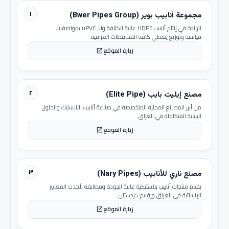
١
مجموعة أنابيب بوير (Bwer Pipes Group)
الرائدة في إنتاج أنابيب HDPE عالية الكثافة والـ uPVC بمواصفات
قياسية وتوزيع يغطي كافة المحافظات العراقية.
زيارة الموقع
open_in_new
٢
مصنع إيليت بايب (Elite Pipe)
من أبرز المصانع المحلية المتخصصة في صناعة أنابيب البلاستيك والحلول
البلدية المتكاملة في العراق.
زيارة الموقع
open_in_new
٣
مصنع ناري للأنابيب (Nary Pipes)
يقدم منتجات أنابيب بلاستيكية عالية الجودة ومطابقة لأحدث المعايير
الإنشائية في العراق وإقليم كردستان.
زيارة الموقع
open_in_new