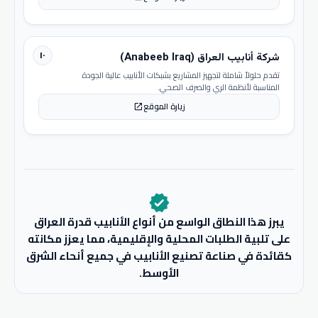
١٠
شركة أنابيب العراق (Anabeeb Iraq)
تقدم حلولاً شاملة لتجهيز المشاريع بشبكات الأنابيب عالية الجودة
المناسبة لأنظمة الري والصرف الصحي.
زيارة الموقع
open_in_new
verified
يبرز هذا النطاق الواسع من أنواع الأنابيب قدرة العراق
على تلبية الطلبات المحلية والإقليمية، مما يعزز مكانته
كقائدة في صناعة تصنيع الأنابيب في جميع أنحاء الشرق
الأوسط.