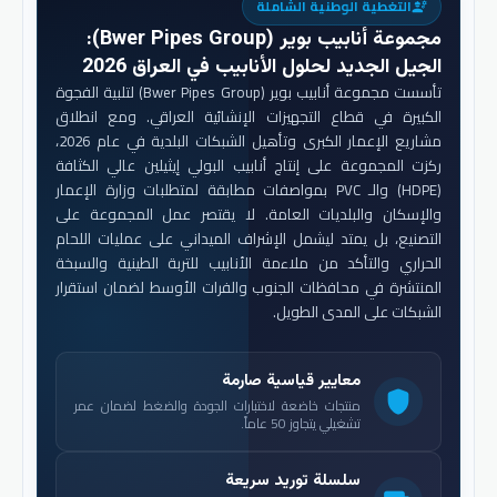
التغطية الوطنية الشاملة
engineering
مجموعة أنابيب بوير (Bwer Pipes Group)
:
الجيل الجديد لحلول الأنابيب في العراق 2026
تأسست مجموعة أنابيب بوير (Bwer Pipes Group) لتلبية الفجوة
الكبيرة في قطاع التجهيزات الإنشائية العراقي. ومع انطلاق
مشاريع الإعمار الكبرى وتأهيل الشبكات البلدية في عام 2026،
ركزت المجموعة على إنتاج أنابيب البولي إيثيلين عالي الكثافة
(HDPE) والـ PVC بمواصفات مطابقة لمتطلبات وزارة الإعمار
والإسكان والبلديات العامة. لا يقتصر عمل المجموعة على
التصنيع، بل يمتد ليشمل الإشراف الميداني على عمليات اللحام
الحراري والتأكد من ملاءمة الأنابيب للتربة الطينية والسبخة
المنتشرة في محافظات الجنوب والفرات الأوسط لضمان استقرار
الشبكات على المدى الطويل.
معايير قياسية صارمة
shield
منتجات خاضعة لاختبارات الجودة والضغط لضمان عمر
تشغيلي يتجاوز 50 عاماً.
سلسلة توريد سريعة