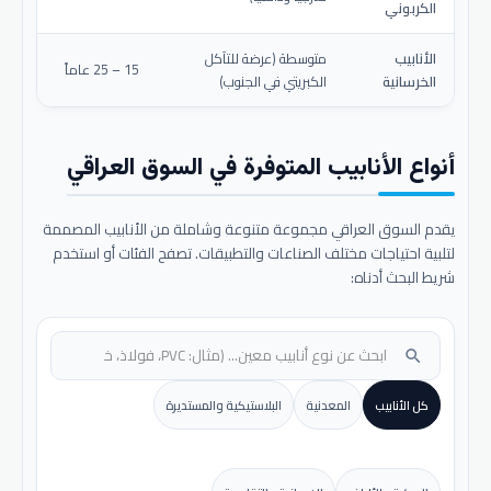
الكربوني
الأنابيب
متوسطة (عرضة للتآكل
15 – 25 عاماً
الخرسانية
الكبريتي في الجنوب)
أنواع الأنابيب المتوفرة في السوق العراقي
يقدم السوق العراقي مجموعة متنوعة وشاملة من الأنابيب المصممة
لتلبية احتياجات مختلف الصناعات والتطبيقات. تصفح الفئات أو استخدم
شريط البحث أدناه:
search
كل الأنابيب
المعدنية
البلاستيكية والمستديرة