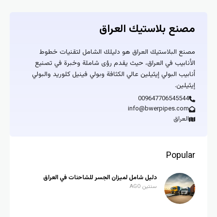
مصنع بلاستيك العراق
مصنع البلاستيك العراق هو دليلك الشامل لتقنيات خطوط
الأنابيب في العراق، حيث يقدم رؤى شاملة وخبرة في تصنيع
أنابيب البولي إيثيلين عالي الكثافة وبولي فينيل كلوريد والبولي
إيثيلين.
009647706545544
info@bwerpipes.com
العراق
Popular
دليل شامل لميزان الجسر للشاحنات في العراق
سنتين AGO