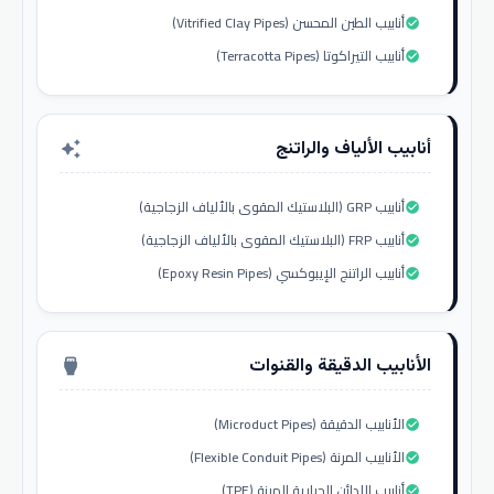
أنابيب الطين المحسن (Vitrified Clay Pipes)
check_circle
أنابيب التيراكوتا (Terracotta Pipes)
check_circle
أنابيب الألياف والراتنج
auto_awesome
أنابيب GRP (البلاستيك المقوى بالألياف الزجاجية)
check_circle
أنابيب FRP (البلاستيك المقوى بالألياف الزجاجية)
check_circle
أنابيب الراتنج الإيبوكسي (Epoxy Resin Pipes)
check_circle
الأنابيب الدقيقة والقنوات
settings_input_hdmi
الأنابيب الدقيقة (Microduct Pipes)
check_circle
الأنابيب المرنة (Flexible Conduit Pipes)
check_circle
أنابيب اللدائن الحرارية المرنة (TPE)
check_circle