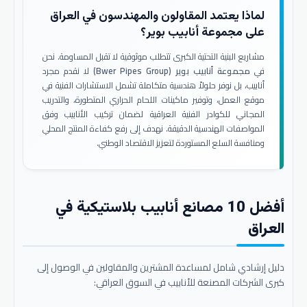
لماذا يعتمد المقاولون والمهندسون في العراق
على مجموعة أنابيب بوير؟
مشاريع البنية التحتية الكبرى تتطلب موثوقية لا تقبل المساومة. نحن
في
مجموعة أنابيب بوير (Bwer Pipes Group)
لا نقدم مجرد
أنابيب، بل نوفر حلولاً هندسية متكاملة تشمل الاستشارات الفنية في
موقع العمل، وتوفير ماكينات اللحام الحراري المتطورة، والتدريب
المجاني للكوادر الفنية العراقية لضمان تركيب الأنابيب وفق
المواصفات الهندسية الدقيقة. نهدف إلى رفع كفاءة المنتج المحلي
ومنافسة السلع المستوردة لتعزيز الاقتصاد الوطني.
أفضل 10 مصانع أنابيب بلاستيكية في
العراق
دليل إرشادي شامل لمساعدة المشترين والمقاولين في الوصول إلى
كبرى الشركات المصنعة للأنابيب في السوق العراقي: