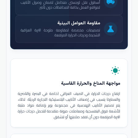
local_shipping
أسطول نقل لوجستي متكامل لضمان وصول الأنابيب
لمواقع العمل بكافة المحافظات دون تأخير.
مقاومة العوامل البيئية
science
تصميمات مخصصة لمقاومة ملوحة التربة العراقية
الشديدة ودرجات الحرارة المرتفعة.
wb_sunny
مواجهة المناخ والحرارة القاسية
ارتفاع درجات الحرارة في الصيف العراقي (خاصة في البصرة والناصرية
والعمارة) يتسبب في إضعاف الأنابيب البلاستيكية التجارية الرديئة. لذلك،
يتم تصميم الأنابيب الهندسية في مجموعة بوير بإضافة مواد مثبتة
للأشعة فوق البنفسجية ومعاملات مرونة متقدمة لتتحمل درجات حرارة
التربة المرتفعة دون أن تفقد صلابتها أو تتشقق.