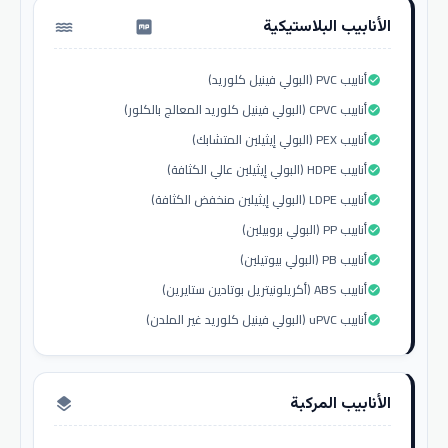
الأنابيب البلاستيكية
water_pump
أنابيب PVC (البولي فينيل كلوريد)
check_circle
أنابيب CPVC (البولي فينيل كلوريد المعالج بالكلور)
check_circle
أنابيب PEX (البولي إيثيلين المتشابك)
check_circle
أنابيب HDPE (البولي إيثيلين عالي الكثافة)
check_circle
أنابيب LDPE (البولي إيثيلين منخفض الكثافة)
check_circle
أنابيب PP (البولي بروبيلين)
check_circle
أنابيب PB (البولي بيوتيلين)
check_circle
أنابيب ABS (أكريلونيتريل بوتادين ستايرين)
check_circle
أنابيب uPVC (البولي فينيل كلوريد غير الملدن)
check_circle
الأنابيب المركبة
layers