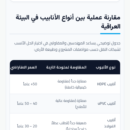
مقارنة عملية بين أنواع الأنابيب في البيئة
العراقية
جدول توضيحي يساعد المهندسين والمقاولين في اختيار الحل الأنسب
لشبكات النقل حسب مواصفات المشروع وطبيعة الأرض:
نوع الأنبوب
المقاومة لملوحة التربة
العمر الافتراضي المتو
ممتازة جداً (مقاومة
أنابيب HDPE
50+ عاماً
كيميائية كاملة)
ممتازة (مقاومة عالية
أنابيب uPVC
40 – 50 عاماً
للأملاح)
أنابيب
ضعيفة جداً (تتطلب عطلاً
الفولاذ
20 – 30 عاماً
خارجياً وداخلياً)