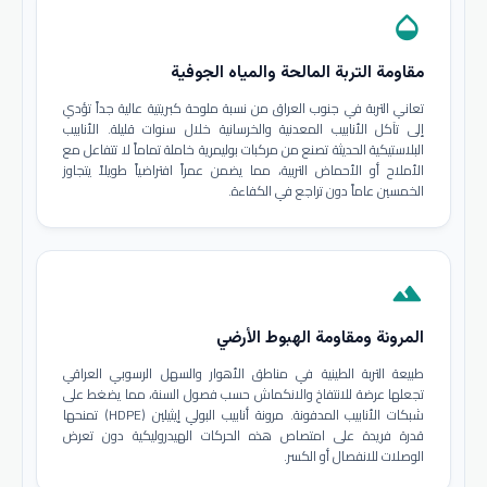
opacity
مقاومة التربة المالحة والمياه الجوفية
تعاني التربة في جنوب العراق من نسبة ملوحة كبريتية عالية جداً تؤدي
إلى تآكل الأنابيب المعدنية والخرسانية خلال سنوات قليلة. الأنابيب
البلاستيكية الحديثة تصنع من مركبات بوليمرية خاملة تماماً لا تتفاعل مع
الأملاح أو الأحماض التربية، مما يضمن عمراً افتراضياً طويلاً يتجاوز
الخمسين عاماً دون تراجع في الكفاءة.
terrain
المرونة ومقاومة الهبوط الأرضي
طبيعة التربة الطينية في مناطق الأهوار والسهل الرسوبي العراقي
تجعلها عرضة للانتفاخ والانكماش حسب فصول السنة، مما يضغط على
شبكات الأنابيب المدفونة. مرونة أنابيب البولي إيثيلين (HDPE) تمنحها
قدرة فريدة على امتصاص هذه الحركات الهيدروليكية دون تعرض
الوصلات للانفصال أو الكسر.