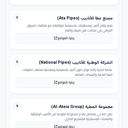
٧
مصنع عطا للأنابيب (Ata Pipes)
يتميز بإنتاج أنابيب ومستلزمات بلاستيكية متوافقة مع متطلبات السوق
العراقي في مجالات نقل المياه والغاز.
زيارة الموقع
open_in_new
٨
الشركة الوطنية للأنابيب (National Pipes)
علامة تجارية رائدة توفر حلول أنابيب بلاستيكية ومعدنية لمختلف تطبيقات
البنية التحتية والشبكات العامة.
زيارة الموقع
open_in_new
٩
مجموعة العطية (Al-Ateia Group)
صرح صناعي متكامل يقدم مجموعة متنوعة من الأنابيب الإنشائية
والمنتجات البلاستيكية للمشاريع الكبرى.
زيارة الموقع
open_in_new