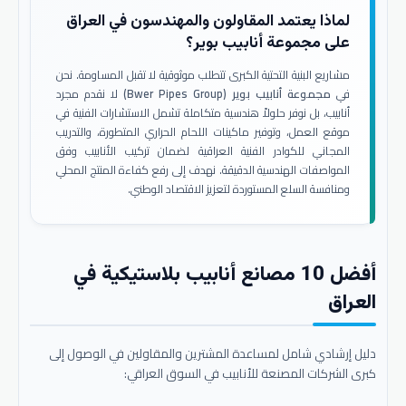
لماذا يعتمد المقاولون والمهندسون في العراق
على مجموعة أنابيب بوير؟
مشاريع البنية التحتية الكبرى تتطلب موثوقية لا تقبل المساومة. نحن
في
مجموعة أنابيب بوير (Bwer Pipes Group)
لا نقدم مجرد
أنابيب، بل نوفر حلولاً هندسية متكاملة تشمل الاستشارات الفنية في
موقع العمل، وتوفير ماكينات اللحام الحراري المتطورة، والتدريب
المجاني للكوادر الفنية العراقية لضمان تركيب الأنابيب وفق
المواصفات الهندسية الدقيقة. نهدف إلى رفع كفاءة المنتج المحلي
ومنافسة السلع المستوردة لتعزيز الاقتصاد الوطني.
أفضل 10 مصانع أنابيب بلاستيكية في
العراق
دليل إرشادي شامل لمساعدة المشترين والمقاولين في الوصول إلى
كبرى الشركات المصنعة للأنابيب في السوق العراقي: