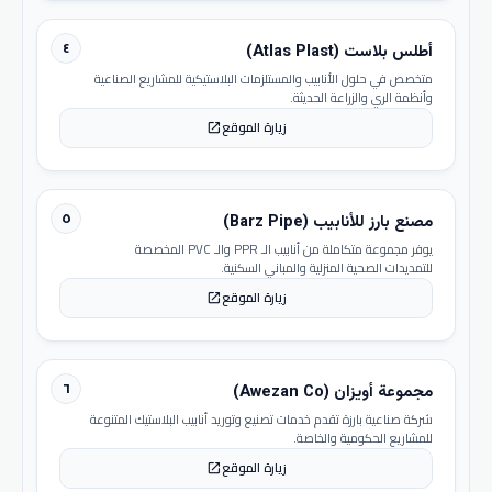
٤
أطلس بلاست (Atlas Plast)
متخصص في حلول الأنابيب والمستلزمات البلاستيكية للمشاريع الصناعية
وأنظمة الري والزراعة الحديثة.
زيارة الموقع
open_in_new
٥
مصنع بارز للأنابيب (Barz Pipe)
يوفر مجموعة متكاملة من أنابيب الـ PPR والـ PVC المخصصة
للتمديدات الصحية المنزلية والمباني السكنية.
زيارة الموقع
open_in_new
٦
مجموعة أويزان (Awezan Co)
شركة صناعية بارزة تقدم خدمات تصنيع وتوريد أنابيب البلاستيك المتنوعة
للمشاريع الحكومية والخاصة.
زيارة الموقع
open_in_new