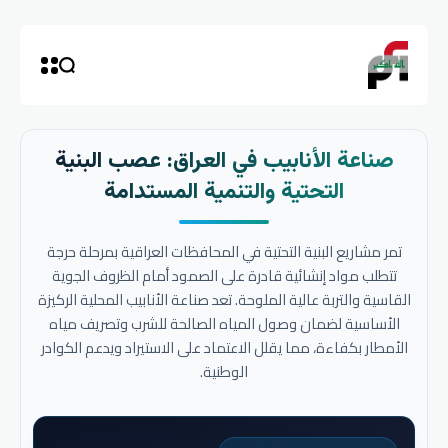
صناعة الأنابيب في العراق: عصب البنية
التحتية والتنمية المستدامة
تمر مشاريع البنية التحتية في المحافظات العراقية بمرحلة حرجة
تتطلب مواد إنشائية قادرة على الصمود أمام الظروف الجوية
القاسية والتربة عالية الملوحة. تعد صناعة الأنابيب المحلية الركيزة
الأساسية لضمان وصول المياه الصالحة للشرب وتصريف مياه
الأمطار بكفاءة، مما يقلل الاعتماد على الاستيراد ويدعم الكوادر
الوطنية.