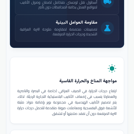
local_shipping
أسطول نقل لوجستي متكامل لضمان وصول الأنابيب
لمواقع العمل بكافة المحافظات دون تأخير.
مقاومة العوامل البيئية
science
تصميمات مخصصة لمقاومة ملوحة التربة العراقية
الشديدة ودرجات الحرارة المرتفعة.
wb_sunny
مواجهة المناخ والحرارة القاسية
ارتفاع درجات الحرارة في الصيف العراقي (خاصة في البصرة والناصرية
والعمارة) يتسبب في إضعاف الأنابيب البلاستيكية التجارية الرديئة. لذلك،
يتم تصميم الأنابيب الهندسية في مجموعة بوير بإضافة مواد مثبتة
للأشعة فوق البنفسجية ومعاملات مرونة متقدمة لتتحمل درجات حرارة
التربة المرتفعة دون أن تفقد صلابتها أو تتشقق.