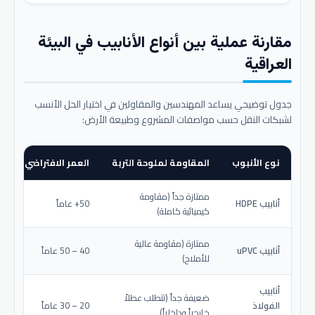
مقارنة عملية بين أنواع الأنابيب في البيئة
العراقية
جدول توضيحي يساعد المهندسين والمقاولين في اختيار الحل الأنسب
لشبكات النقل حسب مواصفات المشروع وطبيعة الأرض:
نوع الأنبوب
المقاومة لملوحة التربة
العمر الافتراضي المتو
ممتازة جداً (مقاومة
أنابيب HDPE
50+ عاماً
كيميائية كاملة)
ممتازة (مقاومة عالية
أنابيب uPVC
40 – 50 عاماً
للأملاح)
أنابيب
ضعيفة جداً (تتطلب عطلاً
الفولاذ
20 – 30 عاماً
خارجياً وداخلياً)