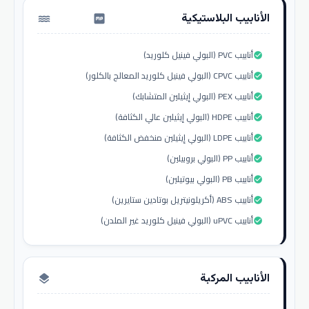
الأنابيب البلاستيكية
water_pump
أنابيب PVC (البولي فينيل كلوريد)
check_circle
أنابيب CPVC (البولي فينيل كلوريد المعالج بالكلور)
check_circle
أنابيب PEX (البولي إيثيلين المتشابك)
check_circle
أنابيب HDPE (البولي إيثيلين عالي الكثافة)
check_circle
أنابيب LDPE (البولي إيثيلين منخفض الكثافة)
check_circle
أنابيب PP (البولي بروبيلين)
check_circle
أنابيب PB (البولي بيوتيلين)
check_circle
أنابيب ABS (أكريلونيتريل بوتادين ستايرين)
check_circle
أنابيب uPVC (البولي فينيل كلوريد غير الملدن)
check_circle
الأنابيب المركبة
layers