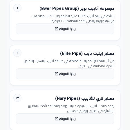
١
مجموعة أنابيب بوير (Bwer Pipes Group)
الرائدة في إنتاج أنابيب HDPE عالية الكثافة والـ uPVC بمواصفات
قياسية وتوزيع يغطي كافة المحافظات العراقية.
زيارة الموقع
open_in_new
٢
مصنع إيليت بايب (Elite Pipe)
من أبرز المصانع المحلية المتخصصة في صناعة أنابيب البلاستيك والحلول
البلدية المتكاملة في العراق.
زيارة الموقع
open_in_new
٣
مصنع ناري للأنابيب (Nary Pipes)
يقدم منتجات أنابيب بلاستيكية عالية الجودة ومطابقة لأحدث المعايير
الإنشائية في العراق وإقليم كردستان.
زيارة الموقع
open_in_new