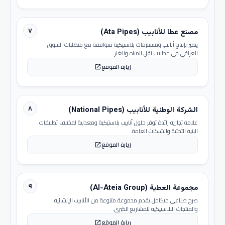
٧
مصنع عطا للأنابيب (Ata Pipes)
يتميز بإنتاج أنابيب ومستلزمات بلاستيكية متوافقة مع متطلبات السوق
العراقي في مجالات نقل المياه والغاز.
زيارة الموقع
open_in_new
٨
الشركة الوطنية للأنابيب (National Pipes)
علامة تجارية رائدة توفر حلول أنابيب بلاستيكية ومعدنية لمختلف تطبيقات
البنية التحتية والشبكات العامة.
زيارة الموقع
open_in_new
٩
مجموعة العطية (Al-Ateia Group)
صرح صناعي متكامل يقدم مجموعة متنوعة من الأنابيب الإنشائية
والمنتجات البلاستيكية للمشاريع الكبرى.
زيارة الموقع
open_in_new