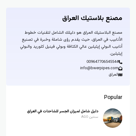
مصنع بلاستيك العراق
مصنع البلاستيك العراق هو دليلك الشامل لتقنيات خطوط
الأنابيب في العراق، حيث يقدم رؤى شاملة وخبرة في تصنيع
أنابيب البولي إيثيلين عالي الكثافة وبولي فينيل كلوريد والبولي
إيثيلين.
009647706545544
info@bwerpipes.com
العراق
Popular
دليل شامل لميزان الجسر للشاحنات في العراق
سنتين AGO