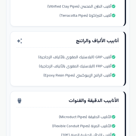
أنابيب الطين المحسن (Vitrified Clay Pipes)
check_circle
أنابيب التيراكوتا (Terracotta Pipes)
check_circle
أنابيب الألياف والراتنج
auto_awesome
أنابيب GRP (البلاستيك المقوى بالألياف الزجاجية)
check_circle
أنابيب FRP (البلاستيك المقوى بالألياف الزجاجية)
check_circle
أنابيب الراتنج الإيبوكسي (Epoxy Resin Pipes)
check_circle
الأنابيب الدقيقة والقنوات
settings_input_hdmi
الأنابيب الدقيقة (Microduct Pipes)
check_circle
الأنابيب المرنة (Flexible Conduit Pipes)
check_circle
أنابيب اللدائن الحرارية المرنة (TPE)
check_circle