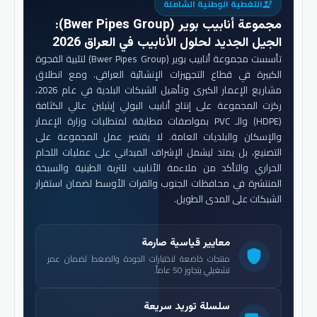
التغطية الوطنية الشاملة
engineering
مجموعة أنابيب بوير (Bwer Pipes Group)
:
الجيل الجديد لحلول الأنابيب في العراق 2026
تأسست مجموعة أنابيب بوير (Bwer Pipes Group) لتلبية الفجوة
الكبيرة في قطاع التجهيزات الإنشائية العراقي. ومع انطلاق
مشاريع الإعمار الكبرى وتأهيل الشبكات البلدية في عام 2026،
ركزت المجموعة على إنتاج أنابيب البولي إيثيلين عالي الكثافة
(HDPE) والـ PVC بمواصفات مطابقة لمتطلبات وزارة الإعمار
والإسكان والبلديات العامة. لا يقتصر عمل المجموعة على
التصنيع، بل يمتد ليشمل الإشراف الميداني على عمليات اللحام
الحراري والتأكد من ملاءمة الأنابيب للتربة الطينية والسبخة
المنتشرة في محافظات الجنوب والفرات الأوسط لضمان استقرار
الشبكات على المدى الطويل.
معايير قياسية صارمة
shield
منتجات خاضعة لاختبارات الجودة والضغط لضمان عمر
تشغيلي يتجاوز 50 عاماً.
سلسلة توريد سريعة