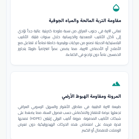
opacity
مقاومة التربة المالحة والمياه الجوفية
تعاني التربة في جنوب العراق من نسبة ملوحة كبريتية عالية جداً تؤدي
إلى تآكل الأنابيب المعدنية والخرسانية خلال سنوات قليلة. الأنابيب
البلاستيكية الحديثة تصنع من مركبات بوليمرية خاملة تماماً لا تتفاعل مع
الأملاح أو الأحماض التربية، مما يضمن عمراً افتراضياً طويلاً يتجاوز
الخمسين عاماً دون تراجع في الكفاءة.
terrain
المرونة ومقاومة الهبوط الأرضي
طبيعة التربة الطينية في مناطق الأهوار والسهل الرسوبي العراقي
تجعلها عرضة للانتفاخ والانكماش حسب فصول السنة، مما يضغط على
شبكات الأنابيب المدفونة. مرونة أنابيب البولي إيثيلين (HDPE) تمنحها
قدرة فريدة على امتصاص هذه الحركات الهيدروليكية دون تعرض
الوصلات للانفصال أو الكسر.