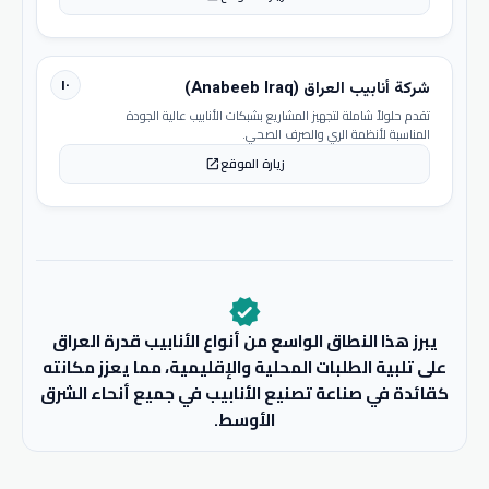
١٠
شركة أنابيب العراق (Anabeeb Iraq)
تقدم حلولاً شاملة لتجهيز المشاريع بشبكات الأنابيب عالية الجودة
المناسبة لأنظمة الري والصرف الصحي.
زيارة الموقع
open_in_new
verified
يبرز هذا النطاق الواسع من أنواع الأنابيب قدرة العراق
على تلبية الطلبات المحلية والإقليمية، مما يعزز مكانته
كقائدة في صناعة تصنيع الأنابيب في جميع أنحاء الشرق
الأوسط.