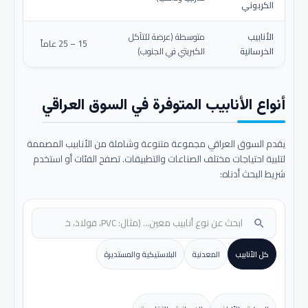
الكربوني
الأنابيب
متوسطة (عرضة للتآكل
15 – 25 عاماً
الخرسانية
الكبريتي في الجنوب)
أنواع الأنابيب المتوفرة في السوق العراقي
يقدم السوق العراقي مجموعة متنوعة وشاملة من الأنابيب المصممة
لتلبية احتياجات مختلف الصناعات والتطبيقات. تصفح الفئات أو استخدم
شريط البحث أدناه:
search
كل الأنابيب
المعدنية
البلاستيكية والمستديرة