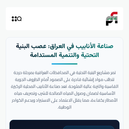
صناعة الأنابيب في العراق: عصب البنية
التحتية والتنمية المستدامة
تمر مشاريع البنية التحتية في المحافظات العراقية بمرحلة حرجة
تتطلب مواد إنشائية قادرة على الصمود أمام الظروف الجوية
القاسية والتربة عالية الملوحة. تعد صناعة الأنابيب المحلية الركيزة
الأساسية لضمان وصول المياه الصالحة للشرب وتصريف مياه
الأمطار بكفاءة، مما يقلل الاعتماد على الاستيراد ويدعم الكوادر
الوطنية.