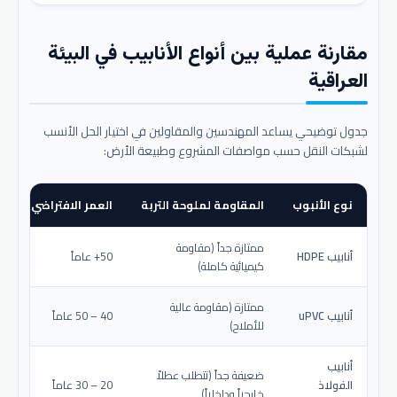
مقارنة عملية بين أنواع الأنابيب في البيئة
العراقية
جدول توضيحي يساعد المهندسين والمقاولين في اختيار الحل الأنسب
لشبكات النقل حسب مواصفات المشروع وطبيعة الأرض:
نوع الأنبوب
المقاومة لملوحة التربة
العمر الافتراضي المتو
ممتازة جداً (مقاومة
أنابيب HDPE
50+ عاماً
كيميائية كاملة)
ممتازة (مقاومة عالية
أنابيب uPVC
40 – 50 عاماً
للأملاح)
أنابيب
ضعيفة جداً (تتطلب عطلاً
الفولاذ
20 – 30 عاماً
خارجياً وداخلياً)