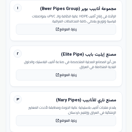
١
مجموعة أنابيب بوير (Bwer Pipes Group)
الرائدة في إنتاج أنابيب HDPE عالية الكثافة والـ uPVC بمواصفات
قياسية وتوزيع يغطي كافة المحافظات العراقية.
زيارة الموقع
open_in_new
٢
مصنع إيليت بايب (Elite Pipe)
من أبرز المصانع المحلية المتخصصة في صناعة أنابيب البلاستيك والحلول
البلدية المتكاملة في العراق.
زيارة الموقع
open_in_new
٣
مصنع ناري للأنابيب (Nary Pipes)
يقدم منتجات أنابيب بلاستيكية عالية الجودة ومطابقة لأحدث المعايير
الإنشائية في العراق وإقليم كردستان.
زيارة الموقع
open_in_new