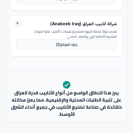
١٠
شركة أنابيب العراق (Anabeeb Iraq)
تقدم حلولاً شاملة لتجهيز المشاريع بشبكات الأنابيب عالية الجودة
المناسبة لأنظمة الري والصرف الصحي.
زيارة الموقع
open_in_new
verified
يبرز هذا النطاق الواسع من أنواع الأنابيب قدرة العراق
على تلبية الطلبات المحلية والإقليمية، مما يعزز مكانته
كقائدة في صناعة تصنيع الأنابيب في جميع أنحاء الشرق
الأوسط.