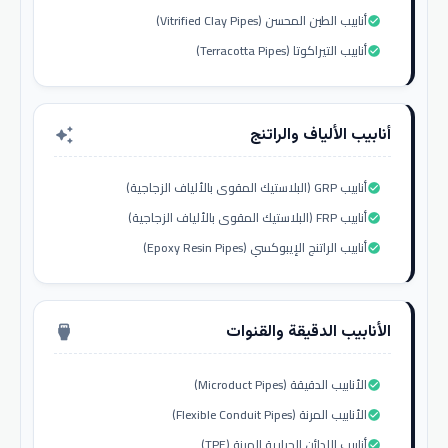
أنابيب الطين المحسن (Vitrified Clay Pipes)
check_circle
أنابيب التيراكوتا (Terracotta Pipes)
check_circle
أنابيب الألياف والراتنج
auto_awesome
أنابيب GRP (البلاستيك المقوى بالألياف الزجاجية)
check_circle
أنابيب FRP (البلاستيك المقوى بالألياف الزجاجية)
check_circle
أنابيب الراتنج الإيبوكسي (Epoxy Resin Pipes)
check_circle
الأنابيب الدقيقة والقنوات
settings_input_hdmi
الأنابيب الدقيقة (Microduct Pipes)
check_circle
الأنابيب المرنة (Flexible Conduit Pipes)
check_circle
أنابيب اللدائن الحرارية المرنة (TPE)
check_circle