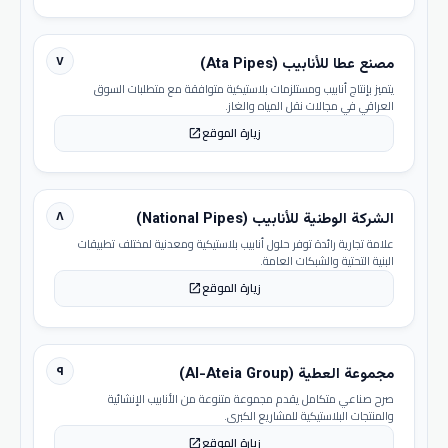
٧
مصنع عطا للأنابيب (Ata Pipes)
يتميز بإنتاج أنابيب ومستلزمات بلاستيكية متوافقة مع متطلبات السوق
العراقي في مجالات نقل المياه والغاز.
زيارة الموقع
open_in_new
٨
الشركة الوطنية للأنابيب (National Pipes)
علامة تجارية رائدة توفر حلول أنابيب بلاستيكية ومعدنية لمختلف تطبيقات
البنية التحتية والشبكات العامة.
زيارة الموقع
open_in_new
٩
مجموعة العطية (Al-Ateia Group)
صرح صناعي متكامل يقدم مجموعة متنوعة من الأنابيب الإنشائية
والمنتجات البلاستيكية للمشاريع الكبرى.
زيارة الموقع
open_in_new