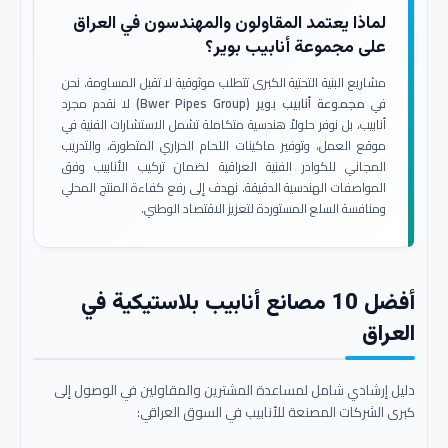
لماذا يعتمد المقاولون والمهندسون في العراق
على مجموعة أنابيب بوير؟
مشاريع البنية التحتية الكبرى تتطلب موثوقية لا تقبل المساومة. نحن
في
مجموعة أنابيب بوير (Bwer Pipes Group)
لا نقدم مجرد
أنابيب، بل نوفر حلولاً هندسية متكاملة تشمل الاستشارات الفنية في
موقع العمل، وتوفير ماكينات اللحام الحراري المتطورة، والتدريب
المجاني للكوادر الفنية العراقية لضمان تركيب الأنابيب وفق
المواصفات الهندسية الدقيقة. نهدف إلى رفع كفاءة المنتج المحلي
ومنافسة السلع المستوردة لتعزيز الاقتصاد الوطني.
أفضل 10 مصانع أنابيب بلاستيكية في
العراق
دليل إرشادي شامل لمساعدة المشترين والمقاولين في الوصول إلى
كبرى الشركات المصنعة للأنابيب في السوق العراقي: