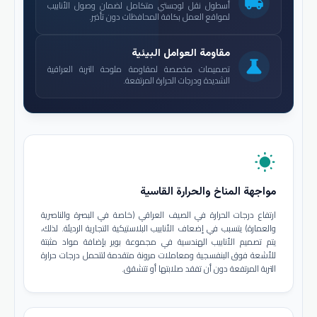
local_shipping
أسطول نقل لوجستي متكامل لضمان وصول الأنابيب
لمواقع العمل بكافة المحافظات دون تأخير.
مقاومة العوامل البيئية
science
تصميمات مخصصة لمقاومة ملوحة التربة العراقية
الشديدة ودرجات الحرارة المرتفعة.
wb_sunny
مواجهة المناخ والحرارة القاسية
ارتفاع درجات الحرارة في الصيف العراقي (خاصة في البصرة والناصرية
والعمارة) يتسبب في إضعاف الأنابيب البلاستيكية التجارية الرديئة. لذلك،
يتم تصميم الأنابيب الهندسية في مجموعة بوير بإضافة مواد مثبتة
للأشعة فوق البنفسجية ومعاملات مرونة متقدمة لتتحمل درجات حرارة
التربة المرتفعة دون أن تفقد صلابتها أو تتشقق.