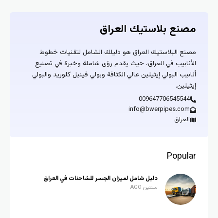
مصنع بلاستيك العراق
مصنع البلاستيك العراق هو دليلك الشامل لتقنيات خطوط
الأنابيب في العراق، حيث يقدم رؤى شاملة وخبرة في تصنيع
أنابيب البولي إيثيلين عالي الكثافة وبولي فينيل كلوريد والبولي
إيثيلين.
009647706545544
info@bwerpipes.com
العراق
Popular
دليل شامل لميزان الجسر للشاحنات في العراق
سنتين AGO