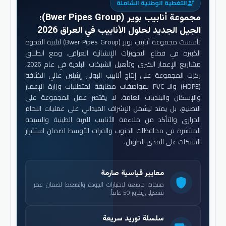
التغطية الوطنية الشاملة
engineering
مجموعة أنابيب بوير (Bwer Pipes Group)
:
الجيل الجديد لحلول الأنابيب في العراق 2026
تأسست مجموعة أنابيب بوير (Bwer Pipes Group) لتلبية الفجوة
الكبيرة في قطاع التجهيزات الإنشائية العراقي. ومع انطلاق
مشاريع الإعمار الكبرى وتأهيل الشبكات البلدية في عام 2026،
ركزت المجموعة على إنتاج أنابيب البولي إيثيلين عالي الكثافة
(HDPE) والـ PVC بمواصفات مطابقة لمتطلبات وزارة الإعمار
والإسكان والبلديات العامة. لا يقتصر عمل المجموعة على
التصنيع، بل يمتد ليشمل الإشراف الميداني على عمليات اللحام
الحراري والتأكد من ملاءمة الأنابيب للتربة الطينية والسبخة
المنتشرة في محافظات الجنوب والفرات الأوسط لضمان استقرار
الشبكات على المدى الطويل.
معايير قياسية صارمة
shield
منتجات خاضعة لاختبارات الجودة والضغط لضمان عمر
تشغيلي يتجاوز 50 عاماً.
سلسلة توريد سريعة