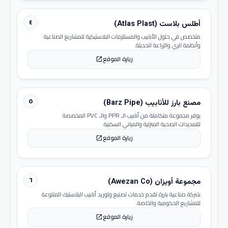
٤
أطلس بلاست (Atlas Plast)
متخصص في حلول الأنابيب والمستلزمات البلاستيكية للمشاريع الصناعية
وأنظمة الري والزراعة الحديثة.
زيارة الموقع
open_in_new
٥
مصنع بارز للأنابيب (Barz Pipe)
يوفر مجموعة متكاملة من أنابيب الـ PPR والـ PVC المخصصة
للتمديدات الصحية المنزلية والمباني السكنية.
زيارة الموقع
open_in_new
٦
مجموعة أويزان (Awezan Co)
شركة صناعية بارزة تقدم خدمات تصنيع وتوريد أنابيب البلاستيك المتنوعة
للمشاريع الحكومية والخاصة.
زيارة الموقع
open_in_new