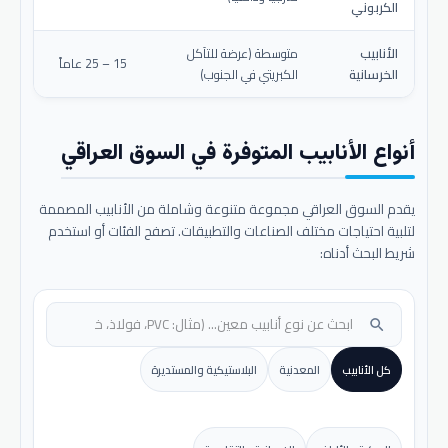
الكربوني
الأنابيب
متوسطة (عرضة للتآكل
15 – 25 عاماً
الخرسانية
الكبريتي في الجنوب)
أنواع الأنابيب المتوفرة في السوق العراقي
يقدم السوق العراقي مجموعة متنوعة وشاملة من الأنابيب المصممة
لتلبية احتياجات مختلف الصناعات والتطبيقات. تصفح الفئات أو استخدم
شريط البحث أدناه:
search
كل الأنابيب
المعدنية
البلاستيكية والمستديرة