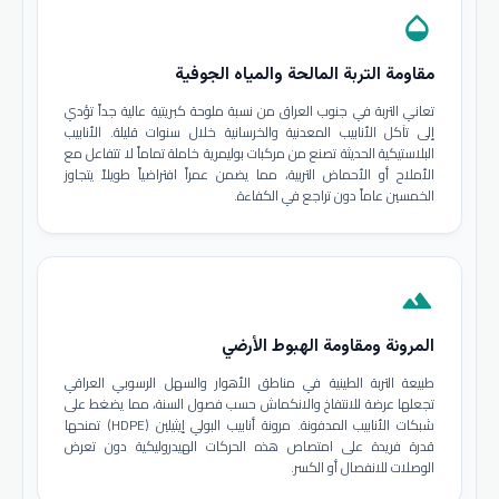
opacity
مقاومة التربة المالحة والمياه الجوفية
تعاني التربة في جنوب العراق من نسبة ملوحة كبريتية عالية جداً تؤدي
إلى تآكل الأنابيب المعدنية والخرسانية خلال سنوات قليلة. الأنابيب
البلاستيكية الحديثة تصنع من مركبات بوليمرية خاملة تماماً لا تتفاعل مع
الأملاح أو الأحماض التربية، مما يضمن عمراً افتراضياً طويلاً يتجاوز
الخمسين عاماً دون تراجع في الكفاءة.
terrain
المرونة ومقاومة الهبوط الأرضي
طبيعة التربة الطينية في مناطق الأهوار والسهل الرسوبي العراقي
تجعلها عرضة للانتفاخ والانكماش حسب فصول السنة، مما يضغط على
شبكات الأنابيب المدفونة. مرونة أنابيب البولي إيثيلين (HDPE) تمنحها
قدرة فريدة على امتصاص هذه الحركات الهيدروليكية دون تعرض
الوصلات للانفصال أو الكسر.