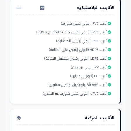
الأنابيب البلاستيكية
water_pump
أنابيب PVC (البولي فينيل كلوريد)
check_circle
أنابيب CPVC (البولي فينيل كلوريد المعالج بالكلور)
check_circle
أنابيب PEX (البولي إيثيلين المتشابك)
check_circle
أنابيب HDPE (البولي إيثيلين عالي الكثافة)
check_circle
أنابيب LDPE (البولي إيثيلين منخفض الكثافة)
check_circle
أنابيب PP (البولي بروبيلين)
check_circle
أنابيب PB (البولي بيوتيلين)
check_circle
أنابيب ABS (أكريلونيتريل بوتادين ستايرين)
check_circle
أنابيب uPVC (البولي فينيل كلوريد غير الملدن)
check_circle
الأنابيب المركبة
layers