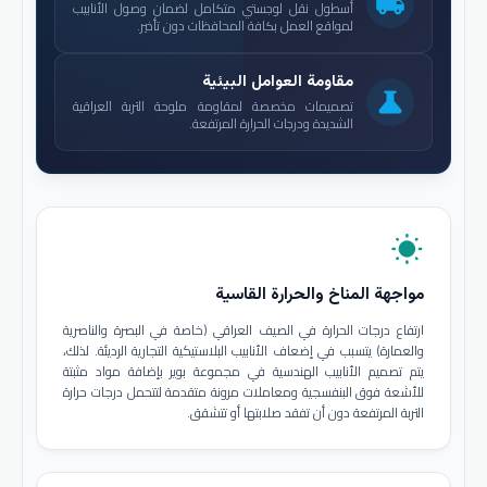
local_shipping
أسطول نقل لوجستي متكامل لضمان وصول الأنابيب
لمواقع العمل بكافة المحافظات دون تأخير.
مقاومة العوامل البيئية
science
تصميمات مخصصة لمقاومة ملوحة التربة العراقية
الشديدة ودرجات الحرارة المرتفعة.
wb_sunny
مواجهة المناخ والحرارة القاسية
ارتفاع درجات الحرارة في الصيف العراقي (خاصة في البصرة والناصرية
والعمارة) يتسبب في إضعاف الأنابيب البلاستيكية التجارية الرديئة. لذلك،
يتم تصميم الأنابيب الهندسية في مجموعة بوير بإضافة مواد مثبتة
للأشعة فوق البنفسجية ومعاملات مرونة متقدمة لتتحمل درجات حرارة
التربة المرتفعة دون أن تفقد صلابتها أو تتشقق.