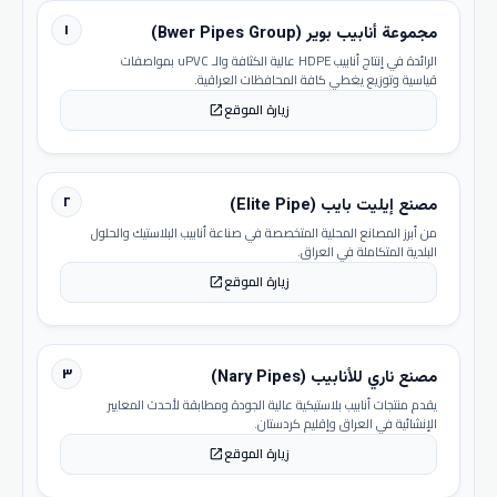
١
مجموعة أنابيب بوير (Bwer Pipes Group)
الرائدة في إنتاج أنابيب HDPE عالية الكثافة والـ uPVC بمواصفات
قياسية وتوزيع يغطي كافة المحافظات العراقية.
زيارة الموقع
open_in_new
٢
مصنع إيليت بايب (Elite Pipe)
من أبرز المصانع المحلية المتخصصة في صناعة أنابيب البلاستيك والحلول
البلدية المتكاملة في العراق.
زيارة الموقع
open_in_new
٣
مصنع ناري للأنابيب (Nary Pipes)
يقدم منتجات أنابيب بلاستيكية عالية الجودة ومطابقة لأحدث المعايير
الإنشائية في العراق وإقليم كردستان.
زيارة الموقع
open_in_new