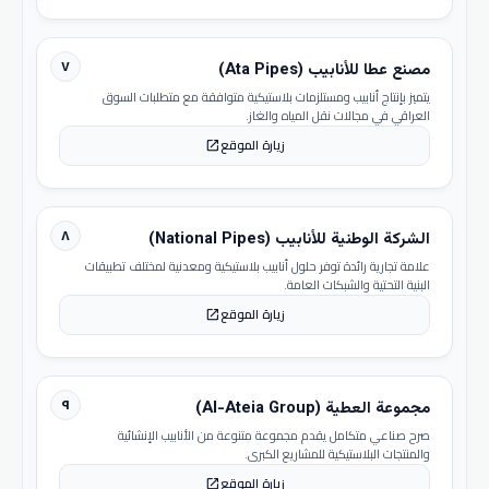
٧
مصنع عطا للأنابيب (Ata Pipes)
يتميز بإنتاج أنابيب ومستلزمات بلاستيكية متوافقة مع متطلبات السوق
العراقي في مجالات نقل المياه والغاز.
زيارة الموقع
open_in_new
٨
الشركة الوطنية للأنابيب (National Pipes)
علامة تجارية رائدة توفر حلول أنابيب بلاستيكية ومعدنية لمختلف تطبيقات
البنية التحتية والشبكات العامة.
زيارة الموقع
open_in_new
٩
مجموعة العطية (Al-Ateia Group)
صرح صناعي متكامل يقدم مجموعة متنوعة من الأنابيب الإنشائية
والمنتجات البلاستيكية للمشاريع الكبرى.
زيارة الموقع
open_in_new