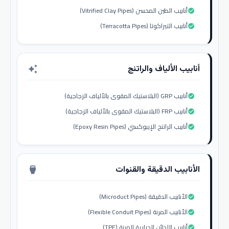
أنابيب الطين المحسن (Vitrified Clay Pipes)
check_circle
أنابيب التيراكوتا (Terracotta Pipes)
check_circle
أنابيب الألياف والراتنج
auto_awesome
أنابيب GRP (البلاستيك المقوى بالألياف الزجاجية)
check_circle
أنابيب FRP (البلاستيك المقوى بالألياف الزجاجية)
check_circle
أنابيب الراتنج الإيبوكسي (Epoxy Resin Pipes)
check_circle
الأنابيب الدقيقة والقنوات
settings_input_hdmi
الأنابيب الدقيقة (Microduct Pipes)
check_circle
الأنابيب المرنة (Flexible Conduit Pipes)
check_circle
أنابيب اللدائن الحرارية المرنة (TPE)
check_circle