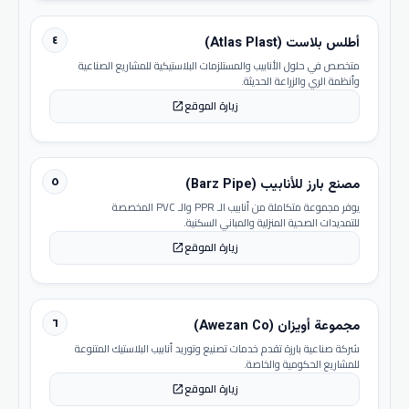
٤
أطلس بلاست (Atlas Plast)
متخصص في حلول الأنابيب والمستلزمات البلاستيكية للمشاريع الصناعية
وأنظمة الري والزراعة الحديثة.
زيارة الموقع
open_in_new
٥
مصنع بارز للأنابيب (Barz Pipe)
يوفر مجموعة متكاملة من أنابيب الـ PPR والـ PVC المخصصة
للتمديدات الصحية المنزلية والمباني السكنية.
زيارة الموقع
open_in_new
٦
مجموعة أويزان (Awezan Co)
شركة صناعية بارزة تقدم خدمات تصنيع وتوريد أنابيب البلاستيك المتنوعة
للمشاريع الحكومية والخاصة.
زيارة الموقع
open_in_new