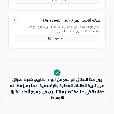
١٠
شركة أنابيب العراق (Anabeeb Iraq)
تقدم حلولاً شاملة لتجهيز المشاريع بشبكات الأنابيب عالية الجودة
المناسبة لأنظمة الري والصرف الصحي.
زيارة الموقع
open_in_new
verified
يبرز هذا النطاق الواسع من أنواع الأنابيب قدرة العراق
على تلبية الطلبات المحلية والإقليمية، مما يعزز مكانته
كقائدة في صناعة تصنيع الأنابيب في جميع أنحاء الشرق
الأوسط.