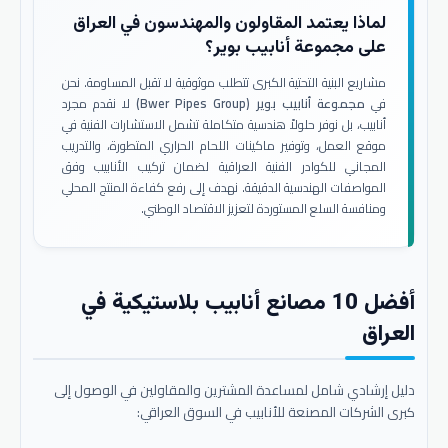
لماذا يعتمد المقاولون والمهندسون في العراق
على مجموعة أنابيب بوير؟
مشاريع البنية التحتية الكبرى تتطلب موثوقية لا تقبل المساومة. نحن
في
مجموعة أنابيب بوير (Bwer Pipes Group)
لا نقدم مجرد
أنابيب، بل نوفر حلولاً هندسية متكاملة تشمل الاستشارات الفنية في
موقع العمل، وتوفير ماكينات اللحام الحراري المتطورة، والتدريب
المجاني للكوادر الفنية العراقية لضمان تركيب الأنابيب وفق
المواصفات الهندسية الدقيقة. نهدف إلى رفع كفاءة المنتج المحلي
ومنافسة السلع المستوردة لتعزيز الاقتصاد الوطني.
أفضل 10 مصانع أنابيب بلاستيكية في
العراق
دليل إرشادي شامل لمساعدة المشترين والمقاولين في الوصول إلى
كبرى الشركات المصنعة للأنابيب في السوق العراقي: