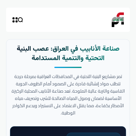
صناعة الأنابيب في العراق: عصب البنية
التحتية والتنمية المستدامة
تمر مشاريع البنية التحتية في المحافظات العراقية بمرحلة حرجة
تتطلب مواد إنشائية قادرة على الصمود أمام الظروف الجوية
القاسية والتربة عالية الملوحة. تعد صناعة الأنابيب المحلية الركيزة
الأساسية لضمان وصول المياه الصالحة للشرب وتصريف مياه
الأمطار بكفاءة، مما يقلل الاعتماد على الاستيراد ويدعم الكوادر
الوطنية.