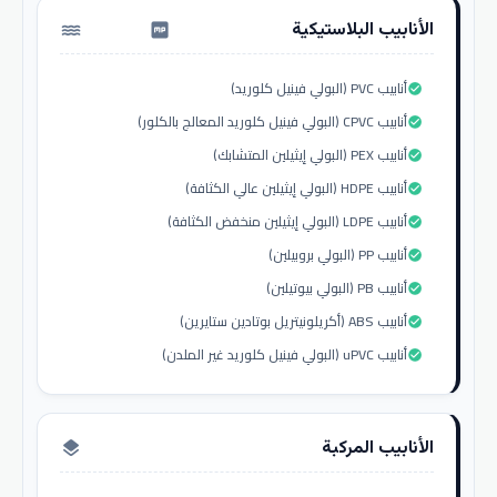
الأنابيب البلاستيكية
water_pump
أنابيب PVC (البولي فينيل كلوريد)
check_circle
أنابيب CPVC (البولي فينيل كلوريد المعالج بالكلور)
check_circle
أنابيب PEX (البولي إيثيلين المتشابك)
check_circle
أنابيب HDPE (البولي إيثيلين عالي الكثافة)
check_circle
أنابيب LDPE (البولي إيثيلين منخفض الكثافة)
check_circle
أنابيب PP (البولي بروبيلين)
check_circle
أنابيب PB (البولي بيوتيلين)
check_circle
أنابيب ABS (أكريلونيتريل بوتادين ستايرين)
check_circle
أنابيب uPVC (البولي فينيل كلوريد غير الملدن)
check_circle
الأنابيب المركبة
layers