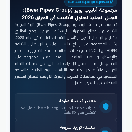
التغطية الوطنية الشاملة
engineering
مجموعة أنابيب بوير (Bwer Pipes Group)
:
الجيل الجديد لحلول الأنابيب في العراق 2026
تأسست مجموعة أنابيب بوير (Bwer Pipes Group) لتلبية الفجوة
الكبيرة في قطاع التجهيزات الإنشائية العراقي. ومع انطلاق
مشاريع الإعمار الكبرى وتأهيل الشبكات البلدية في عام 2026،
ركزت المجموعة على إنتاج أنابيب البولي إيثيلين عالي الكثافة
(HDPE) والـ PVC بمواصفات مطابقة لمتطلبات وزارة الإعمار
والإسكان والبلديات العامة. لا يقتصر عمل المجموعة على
التصنيع، بل يمتد ليشمل الإشراف الميداني على عمليات اللحام
الحراري والتأكد من ملاءمة الأنابيب للتربة الطينية والسبخة
المنتشرة في محافظات الجنوب والفرات الأوسط لضمان استقرار
الشبكات على المدى الطويل.
معايير قياسية صارمة
shield
منتجات خاضعة لاختبارات الجودة والضغط لضمان عمر
تشغيلي يتجاوز 50 عاماً.
سلسلة توريد سريعة