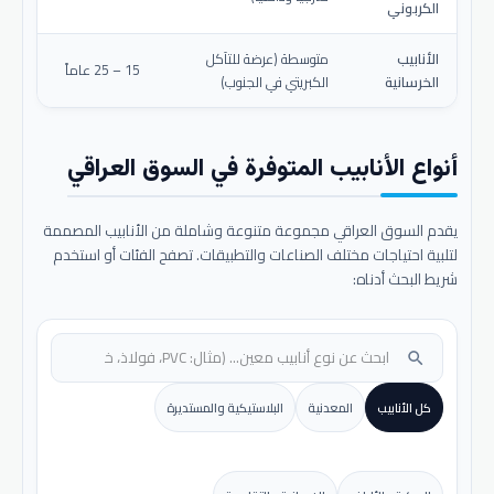
الكربوني
الأنابيب
متوسطة (عرضة للتآكل
15 – 25 عاماً
الخرسانية
الكبريتي في الجنوب)
أنواع الأنابيب المتوفرة في السوق العراقي
يقدم السوق العراقي مجموعة متنوعة وشاملة من الأنابيب المصممة
لتلبية احتياجات مختلف الصناعات والتطبيقات. تصفح الفئات أو استخدم
شريط البحث أدناه:
search
كل الأنابيب
المعدنية
البلاستيكية والمستديرة