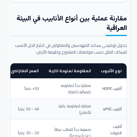
مقارنة عملية بين أنواع الأنابيب في البيئة
العراقية
جدول توضيحي يساعد المهندسين والمقاولين في اختيار الحل الأنسب
لشبكات النقل حسب مواصفات المشروع وطبيعة الأرض:
نوع الأنبوب
المقاومة لملوحة التربة
العمر الافتراضي المتو
ممتازة جداً (مقاومة
أنابيب HDPE
50+ عاماً
كيميائية كاملة)
ممتازة (مقاومة عالية
أنابيب uPVC
40 – 50 عاماً
للأملاح)
أنابيب
ضعيفة جداً (تتطلب عطلاً
الفولاذ
20 – 30 عاماً
خارجياً وداخلياً)