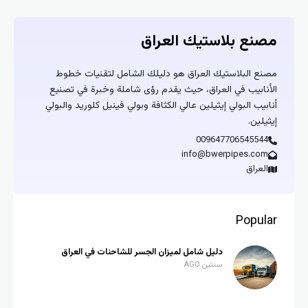
مصنع بلاستيك العراق
مصنع البلاستيك العراق هو دليلك الشامل لتقنيات خطوط
الأنابيب في العراق، حيث يقدم رؤى شاملة وخبرة في تصنيع
أنابيب البولي إيثيلين عالي الكثافة وبولي فينيل كلوريد والبولي
إيثيلين.
009647706545544
info@bwerpipes.com
العراق
Popular
دليل شامل لميزان الجسر للشاحنات في العراق
سنتين AGO