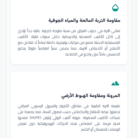
opacity
مقاومة التربة المالحة والمياه الجوفية
تعاني التربة في جنوب العراق من نسبة ملوحة كبريتية عالية جداً تؤدي
إلى تآكل الأنابيب المعدنية والخرسانية خلال سنوات قليلة. الأنابيب
البلاستيكية الحديثة تصنع من مركبات بوليمرية خاملة تماماً لا تتفاعل مع
الأملاح أو الأحماض التربية، مما يضمن عمراً افتراضياً طويلاً يتجاوز
الخمسين عاماً دون تراجع في الكفاءة.
terrain
المرونة ومقاومة الهبوط الأرضي
طبيعة التربة الطينية في مناطق الأهوار والسهل الرسوبي العراقي
تجعلها عرضة للانتفاخ والانكماش حسب فصول السنة، مما يضغط على
شبكات الأنابيب المدفونة. مرونة أنابيب البولي إيثيلين (HDPE) تمنحها
قدرة فريدة على امتصاص هذه الحركات الهيدروليكية دون تعرض
الوصلات للانفصال أو الكسر.